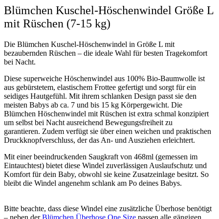
Blümchen Kuschel-Höschenwindel Größe L
mit Rüschen (7-15 kg)
Die Blümchen Kuschel-Höschenwindel in Größe L mit
bezaubernden Rüschen – die ideale Wahl für besten Tragekomfort
bei Nacht.
Diese superweiche Höschenwindel aus 100% Bio-Baumwolle ist
aus gebürstetem, elastischem Frottee gefertigt und sorgt für ein
seidiges Hautgefühl. Mit ihrem schlanken Design passt sie den
meisten Babys ab ca. 7 und bis 15 kg Körpergewicht. Die
Blümchen Höschenwindel mit Rüschen ist extra schmal konzipiert
um selbst bei Nacht ausreichend Bewegungsfreiheit zu
garantieren.
Zudem verfügt sie über einen weichen und praktischen
Druckknopfverschluss, der das An- und Ausziehen erleichtert.
Mit einer beeindruckenden Saugkraft von 468ml (gemessen im
Eintauchtest) bietet diese Windel zuverlässigen Auslaufschutz und
Komfort für dein Baby, obwohl sie keine Zusatzeinlage besitzt. So
bleibt die Windel angenehm schlank am Po deines Babys.
Bitte beachte, dass diese Windel eine zusätzliche Überhose benötigt
– neben der
Blümchen Überhose One Size
passen alle gängigen