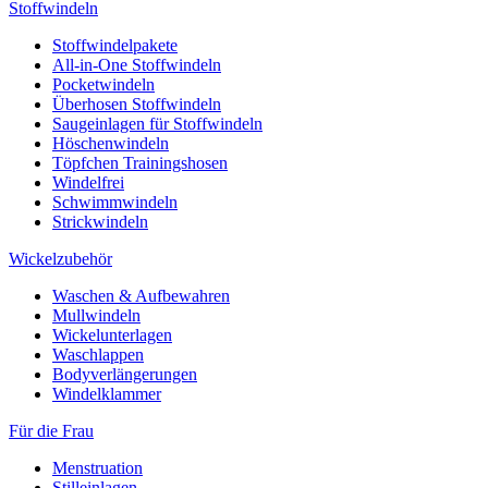
Stoffwindeln
Stoffwindelpakete
All-in-One Stoffwindeln
Pocketwindeln
Überhosen Stoffwindeln
Saugeinlagen für Stoffwindeln
Höschenwindeln
Töpfchen Trainingshosen
Windelfrei
Schwimmwindeln
Strickwindeln
Wickelzubehör
Waschen & Aufbewahren
Mullwindeln
Wickelunterlagen
Waschlappen
Bodyverlängerungen
Windelklammer
Für die Frau
Menstruation
Stilleinlagen