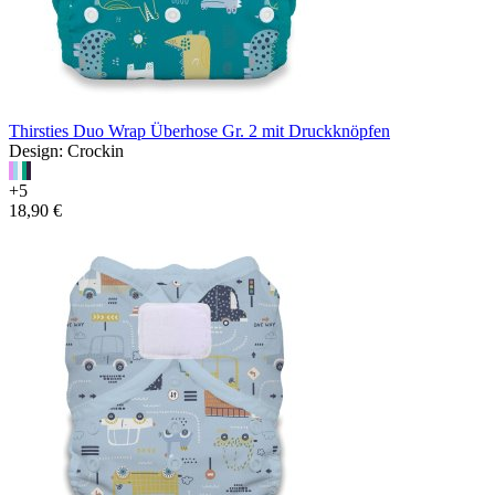
Thirsties Duo Wrap Überhose Gr. 2 mit Druckknöpfen
Design: Crockin
+5
18,90 €