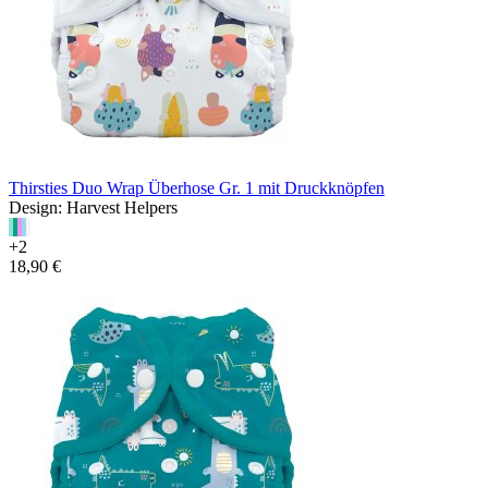
Thirsties Duo Wrap Überhose Gr. 1 mit Druckknöpfen
Design: Harvest Helpers
+2
18,90 €