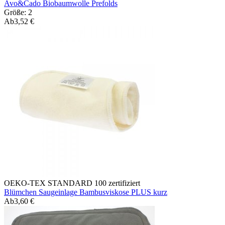
Avo&Cado Biobaumwolle Prefolds
Größe: 2
Ab
3,52 €
OEKO-TEX STANDARD 100 zertifiziert
Blümchen Saugeinlage Bambusviskose PLUS kurz
Ab
3,60 €