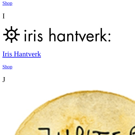
Shop
I
Iris Hantverk
Shop
J