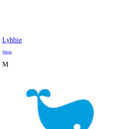
Lybbie
Shop
M