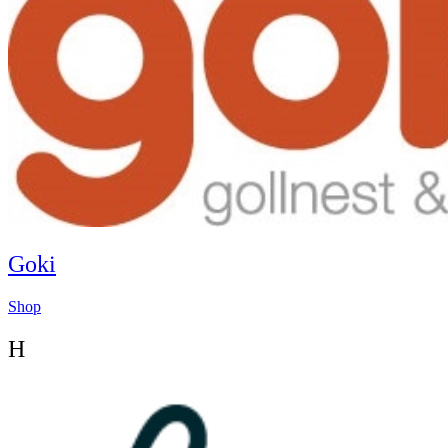
Goki
Shop
H