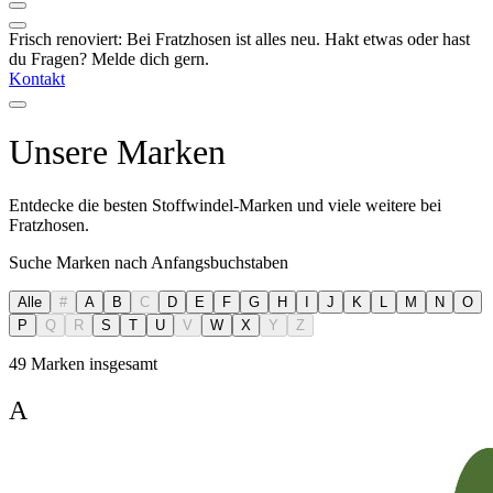
Frisch renoviert: Bei Fratzhosen ist alles neu. Hakt etwas oder hast
du Fragen? Melde dich gern.
Kontakt
Unsere Marken
Entdecke die besten Stoffwindel-Marken und viele weitere bei
Fratzhosen.
Suche Marken nach Anfangsbuchstaben
Alle
#
A
B
C
D
E
F
G
H
I
J
K
L
M
N
O
P
Q
R
S
T
U
V
W
X
Y
Z
49 Marken insgesamt
A