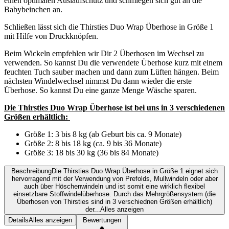
einen optimalen Auslaufschutz und schmiegen sich gut an die
Babybeinchen an.
Schließen lässt sich die Thirsties Duo Wrap Überhose in Größe 1
mit Hilfe von Druckknöpfen.
Beim Wickeln empfehlen wir Dir 2 Überhosen im Wechsel zu
verwenden. So kannst Du die verwendete Überhose kurz mit einem
feuchten Tuch sauber machen und dann zum Lüften hängen. Beim
nächsten Windelwechsel nimmst Du dann wieder die erste
Überhose. So kannst Du eine ganze Menge Wäsche sparen.
Die Thirsties Duo Wrap Überhose ist bei uns in 3 verschiedenen
Größen erhältlich:
Größe 1: 3 bis 8 kg (ab Geburt bis ca. 9 Monate)
Größe 2: 8 bis 18 kg (ca. 9 bis 36 Monate)
Größe 3: 18 bis 30 kg (36 bis 84 Monate)
Beschreibung
Die Thirsties Duo Wrap Überhose in Größe 1 eignet sich
hervorragend mit der Verwendung von Prefolds, Mullwindeln oder aber
auch über Höschenwindeln und ist somit eine wirklich flexibel
einsetzbare Stoffwindelüberhose. Durch das Mehrgrößensystem (die
Überhosen von Thirsties sind in 3 verschiednen Größen erhältlich)
der...
Alles anzeigen
Details
Alles anzeigen
Bewertungen