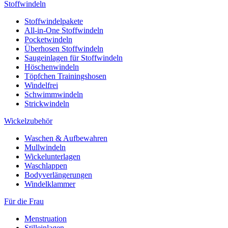
Stoffwindeln
Stoffwindelpakete
All-in-One Stoffwindeln
Pocketwindeln
Überhosen Stoffwindeln
Saugeinlagen für Stoffwindeln
Höschenwindeln
Töpfchen Trainingshosen
Windelfrei
Schwimmwindeln
Strickwindeln
Wickelzubehör
Waschen & Aufbewahren
Mullwindeln
Wickelunterlagen
Waschlappen
Bodyverlängerungen
Windelklammer
Für die Frau
Menstruation
Stilleinlagen