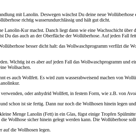
ehandlung mit Lanolin. Deswegen wäschst Du deine neue Wollüberhose er
llüberhose richtig wasserundurchlässig und hält gut dicht.
ine Lanolin-Kur machst. Danch liegt dann wie eine Wachsschicht über 
st Du das auch an der Oberfläche der Wollüberhose. Auf jeden Fall fette
llüberhose besser dicht halt: das Wollwaschprogramm verfilzt die Wolle
en. Wichtig ist es aber auf jeden Fall das Wollwaschprogramm und ein
ine Wollsachen.
nennt es auch Wollfett. Es wird zum wasserabweisend machen von Woll
Lanolinkur.
zu verwenden, oder anhydrid Wollfett, in festem Form, wie z.B. von A
d schon ist sie fertig. Dann nur noch die Wollhosen hinein legen und
leine Menge Lanolin (Fett) in ein Glas, fügst einige Tropfen Spülmitte
ie Wollhose sicher hinein gelegt werden kann. Die Wollüberhose soll
r auf die Wollhosen legen.