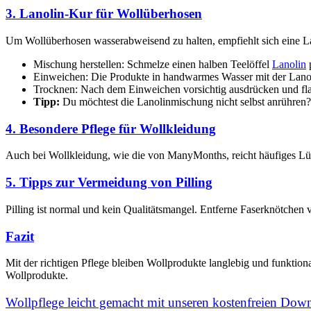
3. Lanolin-Kur für Wollüberhosen
Um Wollüberhosen wasserabweisend zu halten, empfiehlt sich eine L
Mischung herstellen: Schmelze einen halben Teelöffel
Lanolin
p
Einweichen: Die Produkte in handwarmes Wasser mit der Lano
Trocknen: Nach dem Einweichen vorsichtig ausdrücken und fl
Tipp:
Du möchtest die Lanolinmischung nicht selbst anrühren? 
4. Besondere Pflege für Wollkleidung
Auch bei Wollkleidung, wie die von ManyMonths, reicht häufiges Lüft
5. Tipps zur Vermeidung von Pilling
Pilling ist normal und kein Qualitätsmangel. Entferne Faserknötchen v
Fazit
Mit der richtigen Pflege bleiben Wollprodukte langlebig und funktio
Wollprodukte.
Wollpflege leicht gemacht mit unseren kostenfreien Dow