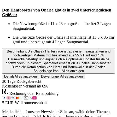
Den Hanfbooster von Ohalea gibt es in zwei unterschiedlichen
Größen:
Die Newborngröße ist 11 x 28 cm groß und besitzt 3 Lagen
Saugmaterial.
Die One Size Größe der Ohalea Hanfeinlage ist 13,5 x 35 cm
groß und überzeugt mit 4 Lagen Saugmaterial.
Beschreibung
Die Ohalea Hanfeinlage ist aus einem saugstarken und
hochwertigen Materialmix bestehend aus 55% Hanf und 45%
Baumwolle gefertigt und eignet sich als optimaler Booster für deine
Stoffwindeln. In diesem Sparpaket erhältst du 3 Ohalea Hanf-Booster.
Durch die Kombination von Hanf und Baumwolle in der Ohalea
Saugeinlage kön...
Alles anzeigen
Details
Alles anzeigen
Bewertungen
Alles anzeigen
30 Tage Rückgaberecht
Kostenloser Versand ab 69€
Rechnung oder Ratenzahlung
5 EUR Willkommensrabatt
Melde dich auf unserer Newsletter-Seite an, wähle deine Themen
aus und sichere dir 5 EUR Rabatt auf deine erste Bestellung.