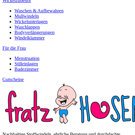
Wickelzubehör
Waschen & Aufbewahren
Mullwindeln
Wickelunterlagen
Waschlappen
Bodyverlängerungen
Windelklammer
Für die Frau
Menstruation
Stilleinlagen
Badezimmer
Gutscheine
Nachhaltige Stoffwindeln, ehrliche Beratung und durchdachte