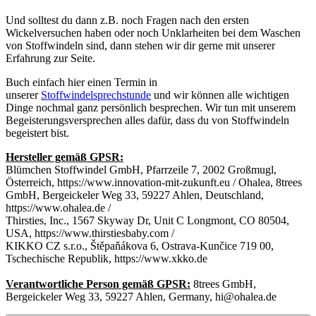
Und solltest du dann z.B. noch Fragen nach den ersten
Wickelversuchen haben oder noch Unklarheiten bei dem Waschen
von Stoffwindeln sind, dann stehen wir dir gerne mit unserer
Erfahrung zur Seite.
Buch einfach hier einen Termin in
unserer
Stoffwindelsprechstunde
und wir können alle wichtigen
Dinge nochmal ganz persönlich besprechen. Wir tun mit unserem
Begeisterungsversprechen alles dafür, dass du von Stoffwindeln
begeistert bist.
Hersteller gemäß GPSR:
Blümchen Stoffwindel GmbH, Pfarrzeile 7, 2002 Großmugl,
Österreich, https://www.innovation-mit-zukunft.eu / Ohalea, 8trees
GmbH, Bergeickeler Weg 33, 59227 Ahlen, Deutschland,
https://www.ohalea.de /
Thirsties, Inc., 1567 Skyway Dr, Unit C Longmont, CO 80504,
USA, https://www.thirstiesbaby.com /
KIKKO CZ s.r.o., Štěpaňákova 6, Ostrava-Kunčice 719 00,
Tschechische Republik, https://www.xkko.de
Verantwortliche Person gemäß GPSR:
8trees GmbH,
Bergeickeler Weg 33, 59227 Ahlen, Germany, hi@ohalea.de