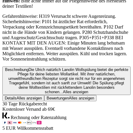
Hinweis:
Bitte achte immer auf die Pflegehinweise des Herstellers
deiner Textilien!
Gefahrenhinweise: H319 Verursacht schwere Augenreizung.
Sicherheitshinweise: P101 Ist ärztlicher Rat erforderlich,
Verpackung oder Kennzeichnungsetikett bereithalten. P102 Darf
nicht in die Hände von Kindern gelangen. P280 Schutzhandschuhe
und Augenschutz/Gesichtsschutz tragen. P305+P351+P338 BEI
KONTAKT MIT DEN AUGEN: Einige Minuten lang behutsam
mit Wasser ausspülen. Eventuell vorhandene Kontaktlinsen nach
Möglichkeit entfernen. Weiter ausspülen. Kühl und trocken lagern.
Vor Sonneneinstrahlung schützen.
Beschreibung
Die Ulrich natürlich Lanolin Wollspülung bietet die perfekte
Pflege für deine liebsten Wollartikel. Mit ihrer natürlichen,
umweltfreundlichen Rezeptur sorgt sie nicht nur für ein angenehmes
Tragegefühl, sondern ist auch sanft zur Umwelt! Die Spülung pflegt
deine Wolltextilien mit rückfettendem Lanolin besonders
schonen...
Alles anzeigen
Details
Alles anzeigen
Bewertungen
Alles anzeigen
30 Tage Rückgaberecht
Kostenloser Versand ab 69€
Rechnung oder Ratenzahlung
5 EUR Willkommensrabatt