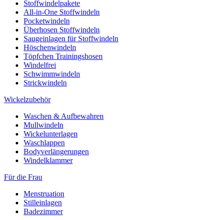
Stoffwindelpakete
All-in-One Stoffwindeln
Pocketwindeln
Überhosen Stoffwindeln
Saugeinlagen für Stoffwindeln
Höschenwindeln
Töpfchen Trainingshosen
Windelfrei
Schwimmwindeln
Strickwindeln
Wickelzubehör
Waschen & Aufbewahren
Mullwindeln
Wickelunterlagen
Waschlappen
Bodyverlängerungen
Windelklammer
Für die Frau
Menstruation
Stilleinlagen
Badezimmer