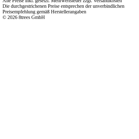
Alle Preise inkl. gesetzl. Mehrwertsteuer zzgl. Versandkosten
Die durchgestrichenen Preise entsprechen der unverbindlichen
Preisempfehlung gemäß Herstellerangaben
© 2026 8trees GmbH