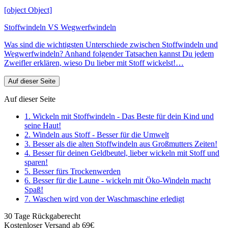
[object Object]
Stoffwindeln VS Wegwerfwindeln
Was sind die wichtigsten Unterschiede zwischen Stoffwindeln und
Wegwerfwindeln? Anhand folgender Tatsachen kannst Du jedem
Zweifler erklären, wieso Du lieber mit Stoff wickelst!…
Auf dieser Seite
Auf dieser Seite
1. Wickeln mit Stoffwindeln - Das Beste für dein Kind und
seine Haut!
2. Windeln aus Stoff - Besser für die Umwelt
3. Besser als die alten Stoffwindeln aus Großmutters Zeiten!
4. Besser für deinen Geldbeutel, lieber wickeln mit Stoff und
sparen!
5. Besser fürs Trockenwerden
6. Besser für die Laune - wickeln mit Öko-Windeln macht
Spaß!
7. Waschen wird von der Waschmaschine erledigt
30 Tage Rückgaberecht
Kostenloser Versand ab 69€