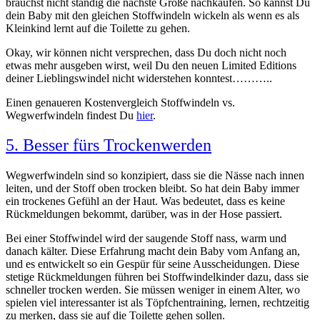
brauchst nicht ständig die nächste Größe nachkaufen. So kannst Du
dein Baby mit den gleichen Stoffwindeln wickeln als wenn es als
Kleinkind lernt auf die Toilette zu gehen.
Okay, wir können nicht versprechen, dass Du doch nicht noch
etwas mehr ausgeben wirst, weil Du den neuen Limited Editions
deiner Lieblingswindel nicht widerstehen konntest………..
Einen genaueren Kostenvergleich Stoffwindeln vs.
Wegwerfwindeln findest Du
hier
.
5. Besser fürs Trockenwerden
Wegwerfwindeln sind so konzipiert, dass sie die Nässe nach innen
leiten, und der Stoff oben trocken bleibt. So hat dein Baby immer
ein trockenes Gefühl an der Haut. Was bedeutet, dass es keine
Rückmeldungen bekommt, darüber, was in der Hose passiert.
Bei einer Stoffwindel wird der saugende Stoff nass, warm und
danach kälter. Diese Erfahrung macht dein Baby vom Anfang an,
und es entwickelt so ein Gespür für seine Ausscheidungen. Diese
stetige Rückmeldungen führen bei Stoffwindelkinder dazu, dass sie
schneller trocken werden. Sie müssen weniger in einem Alter, wo
spielen viel interessanter ist als Töpfchentraining, lernen, rechtzeitig
zu merken, dass sie auf die Toilette gehen sollen.