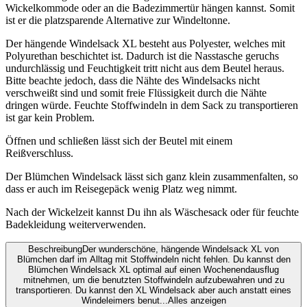
Wickelkommode oder an die Badezimmertür hängen kannst. Somit
ist er die platzsparende Alternative zur Windeltonne.
Der hängende Windelsack XL besteht aus Polyester, welches mit
Polyurethan beschichtet ist. Dadurch ist die Nasstasche geruchs
undurchlässig und Feuchtigkeit tritt nicht aus dem Beutel heraus.
Bitte beachte jedoch, dass die Nähte des Windelsacks nicht
verschweißt sind und somit freie Flüssigkeit durch die Nähte
dringen würde. Feuchte Stoffwindeln in dem Sack zu transportieren
ist gar kein Problem.
Öffnen und schließen lässt sich der Beutel mit einem
Reißverschluss.
Der Blümchen Windelsack lässt sich ganz klein zusammenfalten, so
dass er auch im Reisegepäck wenig Platz weg nimmt.
Nach der Wickelzeit kannst Du ihn als Wäschesack oder für feuchte
Badekleidung weiterverwenden.
Beschreibung
Der wunderschöne, hängende Windelsack XL von
Blümchen darf im Alltag mit Stoffwindeln nicht fehlen. Du kannst den
Blümchen Windelsack XL optimal auf einen Wochenendausflug
mitnehmen, um die benutzten Stoffwindeln aufzubewahren und zu
transportieren. Du kannst den XL Windelsack aber auch anstatt eines
Windeleimers benut...
Alles anzeigen