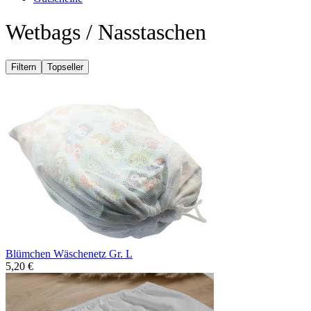
Wetbags / Nasstaschen
Filtern
Topseller
Blümchen Wäschenetz Gr. L
5,20 €