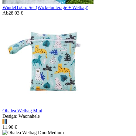
WindelToGo Set (Wickelunterage + Wetbag)
Ab
28,03 €
Ohalea Wetbag Mini
Design: Waonahele
11,90 €