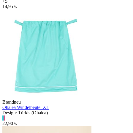
+5
14,95 €
Brandneu
Ohalea Windelbeutel XL
Design: Türkis (Ohalea)
22,90 €