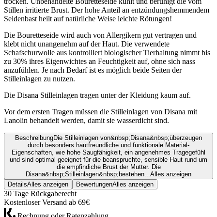
trocken. Unbehandelte Bouretteseide kühlt und beruhigt die vom
Stillen irritierte Brust. Der hohe Anteil an entzündungshemmendem
Seidenbast heilt auf natürliche Weise leichte Rötungen!
Die Bouretteseide wird auch von Allergikern gut vertragen und
klebt nicht unangenehm auf der Haut. Die verwendete
Schafschurwolle aus kontrolliert biologischer Tierhaltung nimmt bis
zu 30% ihres Eigenwichtes an Feuchtigkeit auf, ohne sich nass
anzufühlen. Je nach Bedarf ist es möglich beide Seiten der
Stilleinlagen zu nutzen.
Die Disana Stilleinlagen tragen unter der Kleidung kaum auf.
Vor dem ersten Tragen müssen die Stilleinlagen von Disana mit
Lanolin behandelt werden, damit sie wasserdicht sind.
Beschreibung
Die Stilleinlagen von&nbsp;Disana&nbsp;überzeugen
durch besonders hautfreundliche und funktionale Material-
Eigenschaften, wie hohe Saugfähigkeit, ein angenehmes Tragegefühl
und sind optimal geeignet für die beanspruchte, sensible Haut rund um
die empfindiche Brust der Mutter. Die
Disana&nbsp;Stilleinlagen&nbsp;bestehen...
Alles anzeigen
Details
Alles anzeigen
Bewertungen
Alles anzeigen
30 Tage Rückgaberecht
Kostenloser Versand ab 69€
Rechnung oder Ratenzahlung