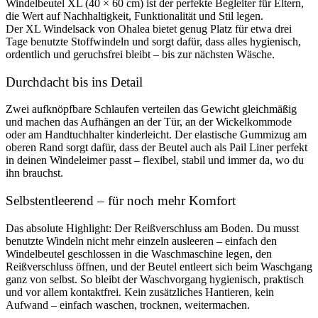
Windelbeutel XL (40 × 60 cm) ist der perfekte Begleiter für Eltern,
die Wert auf Nachhaltigkeit, Funktionalität und Stil legen.
Der XL Windelsack von Ohalea bietet genug Platz für etwa drei
Tage benutzte Stoffwindeln und sorgt dafür, dass alles hygienisch,
ordentlich und geruchsfrei bleibt – bis zur nächsten Wäsche.
Durchdacht bis ins Detail
Zwei aufknöpfbare Schlaufen verteilen das Gewicht gleichmäßig
und machen das Aufhängen an der Tür, an der Wickelkommode
oder am Handtuchhalter kinderleicht. Der elastische Gummizug am
oberen Rand sorgt dafür, dass der Beutel auch als Pail Liner perfekt
in deinen Windeleimer passt – flexibel, stabil und immer da, wo du
ihn brauchst.
Selbstentleerend – für noch mehr Komfort
Das absolute Highlight: Der Reißverschluss am Boden. Du musst
benutzte Windeln nicht mehr einzeln ausleeren – einfach den
Windelbeutel geschlossen in die Waschmaschine legen, den
Reißverschluss öffnen, und der Beutel entleert sich beim Waschgang
ganz von selbst. So bleibt der Waschvorgang hygienisch, praktisch
und vor allem kontaktfrei. Kein zusätzliches Hantieren, kein
Aufwand – einfach waschen, trocknen, weitermachen.